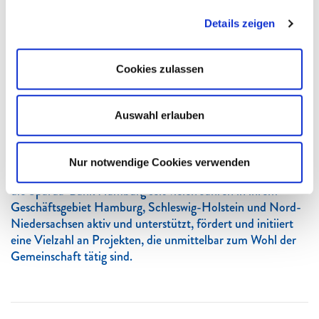
Details zeigen
Cookies zulassen
Auswahl erlauben
Eine Bank für die Menschen im Norden. Immer mehr
Vereine und Institutionen bekommen es zu spüren: Die
staatliche Förderung allein reicht nicht mehr aus, um den
Nur notwendige Cookies verwenden
Betrieb wichtiger Einrichtungen sicherzustellen. Daher ist
die Sparda-Bank Hamburg seit vielen Jahren in ihrem
Geschäftsgebiet Hamburg, Schleswig-Holstein und Nord-
Niedersachsen aktiv und unterstützt, fördert und initiiert
eine Vielzahl an Projekten, die unmittelbar zum Wohl der
Gemeinschaft tätig sind.