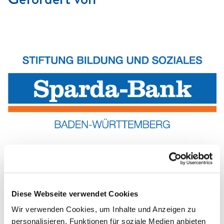
Die Stiftung Bildung und Soziales ist eine von vier
Stiftungen der Sparda-Bank Baden-Württemberg, die sich
um die gesellschaftlichen Belange in Baden-Württemberg
kümmert. Die Stiftung setzt sich besonders für
Diese Webseite verwendet Cookies
bildungsrelevante Projekte ein, die z.B. die Förderung
Wir verwenden Cookies, um Inhalte und Anzeigen zu
gesunder Ernährung, die Vermittlung von
personalisieren, Funktionen für soziale Medien anbieten