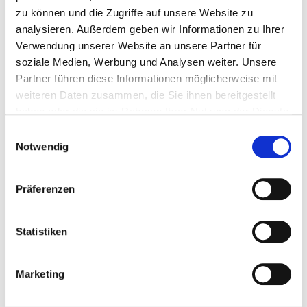
Medienkompetenz oder die Förderung innovativer
zu können und die Zugriffe auf unsere Website zu
Lernmethoden zum Inhalt haben.
analysieren. Außerdem geben wir Informationen zu Ihrer
Verwendung unserer Website an unsere Partner für
soziale Medien, Werbung und Analysen weiter. Unsere
Partner führen diese Informationen möglicherweise mit
weiteren Daten zusammen, die Sie ihnen bereitgestellt
haben oder die sie im Rahmen Ihrer Nutzung der Dienste
gesammelt haben. Weitere Informationen finden Sie in
Einwilligungsauswahl
unserer
Datenschutzerklärung.
Notwendig
Präferenzen
Über den Gewinn-Sparverein der Sparda-Bank München
e.V. (GSV) engagiert sich die Sparda-Bank München für
zahlreiche Bildungsprojekte und -einrichtungen in
Statistiken
Oberbayern. Sie setzt sich ein für Bildungsgerechtigkeit
und Chancengleichheit, als Grundlage einer gut
funktionierenden, werteorientierten Gemeinschaft.
Marketing