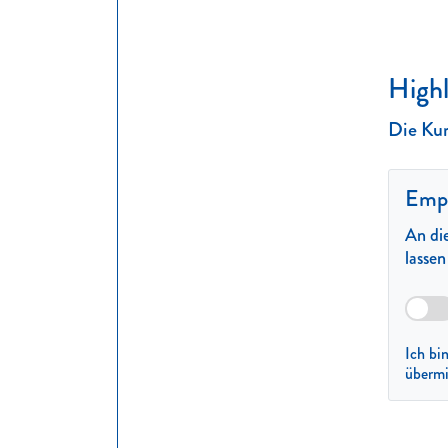
Highl
Die Kur
Empf
An die
lasse
Ich bi
übermi