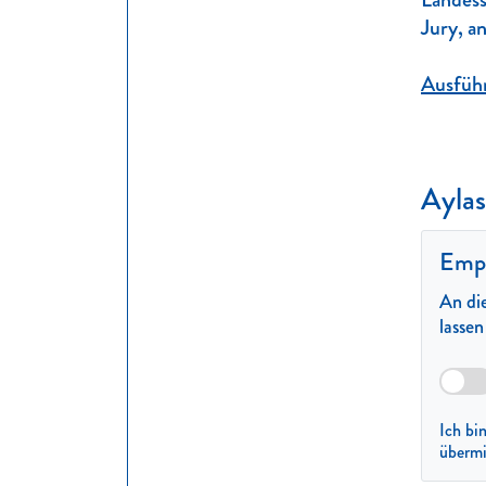
Jury, a
Ausführ
Aylas
Empf
An die
lasse
Ich bi
übermi