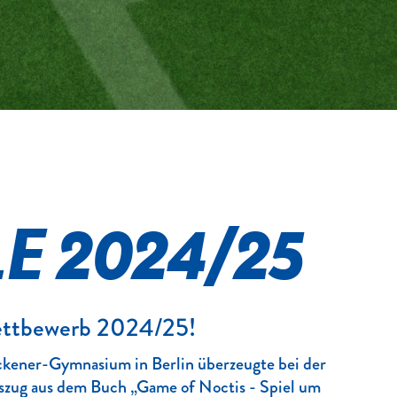
E 2024/25
wettbewerb 2024/25!
ckener-Gymnasium in
Berlin überzeugte bei der
zug aus dem Buch „Game of Noctis - Spiel um