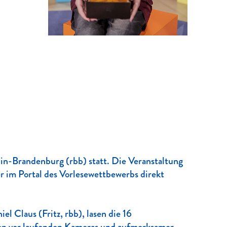
in-Brandenburg (rbb) statt. Die Veranstaltung
r im Portal des Vorlesewettbewerbs direkt
l Claus (Fritz, rbb), lasen die 16
gen vor laufenden Kameras und aufmerksamer