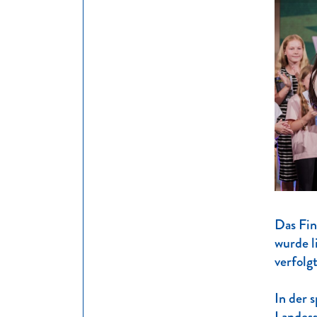
Das Fin
wurde l
verfolg
In der 
Landess