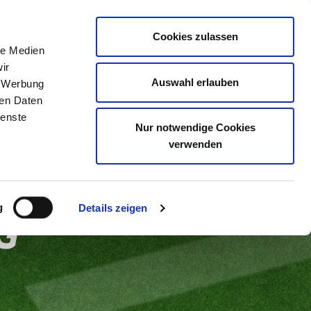
Cookies zulassen
nü/Navigation
Einloggen
le Medien
ir
Auswahl erlauben
, Werbung
ren Daten
ienste
Nur notwendige Cookies
verwenden
g
Details zeigen