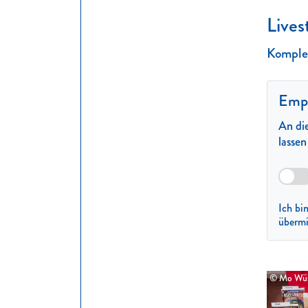
Lives
Komplet
Empf
An die
lasse
Ich bi
übermi
© Mo Wüs