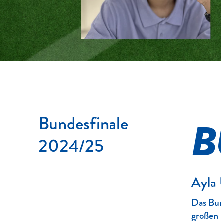
Bundesfinale
B
2024/25
Ayla 
Das Bun
großen 