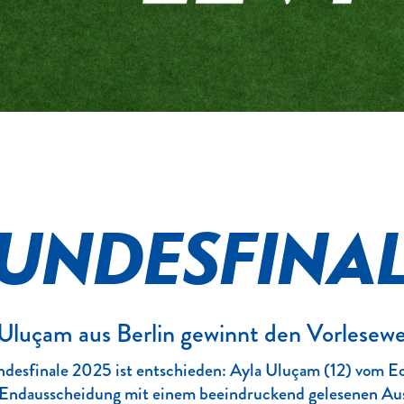
UNDESFINAL
Uluçam aus Berlin gewinnt den Vorlese
desfinale 2025 ist entschieden: Ayla Uluçam
(12)
vom E
Endausscheidung mit einem beeindruckend gelesenen Aus