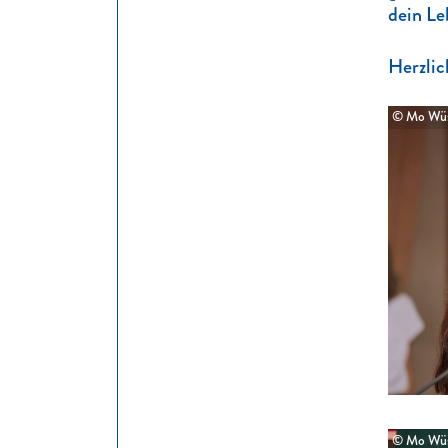
dein Le
Herzlic
© Mo Wüs
© Mo Wüs