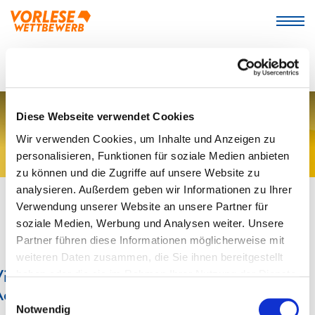
Diese Webseite verwendet Cookies
Wir verwenden Cookies, um Inhalte und Anzeigen zu
personalisieren, Funktionen für soziale Medien anbieten
zu können und die Zugriffe auf unsere Website zu
analysieren. Außerdem geben wir Informationen zu Ihrer
Verwendung unserer Website an unsere Partner für
soziale Medien, Werbung und Analysen weiter. Unsere
Partner führen diese Informationen möglicherweise mit
weiteren Daten zusammen, die Sie ihnen bereitgestellt
ielen Dank für die Bestätigung Ihrer E-Mail-
haben oder die sie im Rahmen Ihrer Nutzung der Dienste
dresse
gesammelt haben. Weitere Informationen finden Sie in
Einwilligungsauswahl
unserer
Datenschutzerklärung.
Notwendig